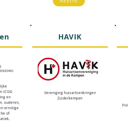
Website
en
HAVIK
ijke
en (CGG
Vereniging huisartsenkringen
ing en
Zuiderkempen
n, ouderen,
Hui
en ernstige
che of
atiek.