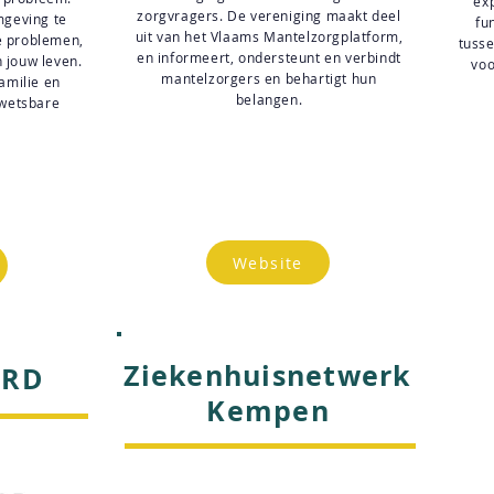
ex
zorgvragers. De vereniging maakt deel
mgeving te
fu
uit van het Vlaams Mantelzorgplatform,
e problemen,
tusse
en informeert, ondersteunt en verbindt
n jouw leven.
voo
mantelzorgers en behartigt hun
amilie en
belangen.
kwetsbare
Website
Ziekenhuisnetwerk
ORD
Kempen