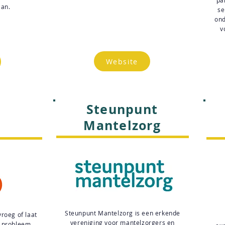
pa
aan.
se
ond
v
Website
Steunpunt
Mantelzorg
Steunpunt Mantelzorg is een erkende
roeg of laat
vereniging voor mantelzorgers en
h probleem.