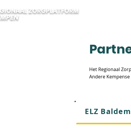
EGIONAAL ZORGPLATFORM
EMPEN
Partn
Het Regionaal Zorp
Andere Kempense or
ELZ Baldem