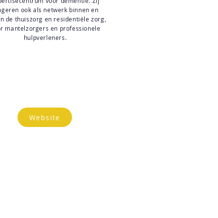
pertisecentrum voor dementie. Zij
ngeren ook als netwerk binnen en
n de thuiszorg en residentiële zorg,
r mantelzorgers en professionele
hulpverleners.
Website