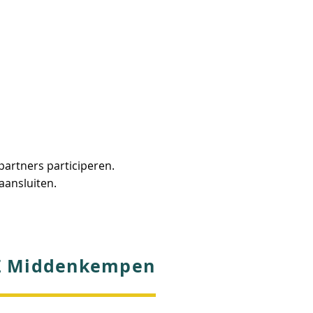
PZON/BURGER
More
info@rzpkempen.be
artners participeren.
aansluiten.
Z Middenkempen