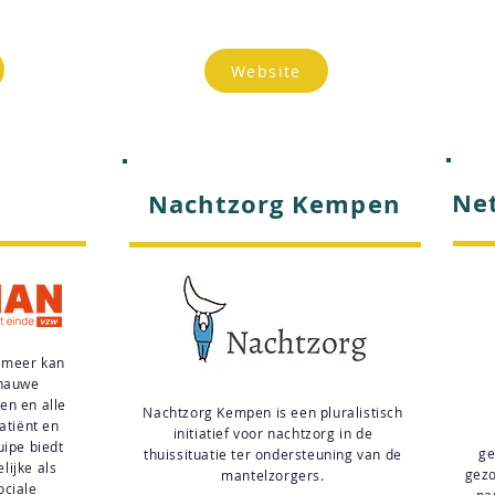
Website
Ne
Nachtzorg Kempen
t meer kan
 nauwe
en en alle
Nachtzorg Kempen is een pluralistisch
atiënt en
initiatief voor nachtzorg in de
quipe biedt
ge
thuissituatie ter ondersteuning van de
lijke als
gezo
mantelzorgers.
ociale