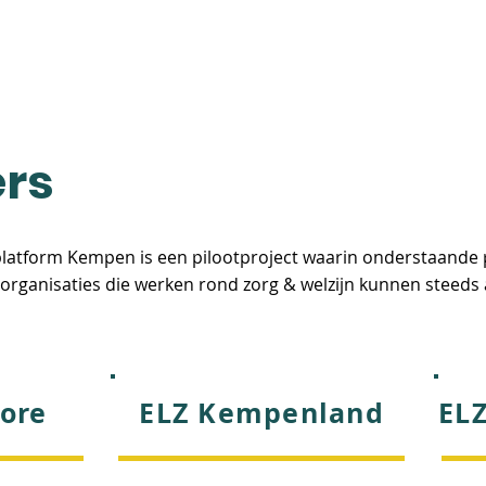
REGIONAAL ZORGPLATFORM
EERSTELIJNSZONES
ers
latform Kempen is een pilootproject waarin onderstaande p
ganisaties die werken rond zorg & welzijn kunnen steeds 
ore
ELZ Kempenland
EL