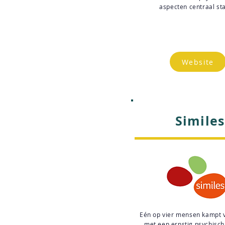
aspecten centraal st
Website
Similes
Eén op vier mensen kampt v
met een ernstig psychisc