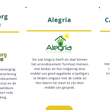
org
Alegria
C
n
De vzw Alegria heeft als doel binnen
Het
het arrondissement Turnhout mensen
met kanker en hun omgeving door
vereniging
vr
middel van goed opgeleide vrijwilligers
stverlening
te helpen omgaan met de ziekte en
ondissement
hen daarin tot steun te zijn door
lzijn en de
middel van gesprek.
kwetsbare
 een rode
king.