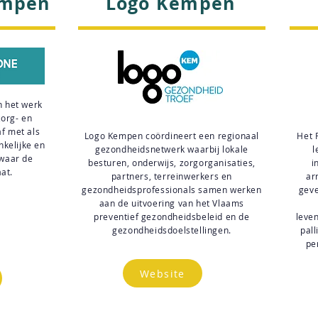
empen
Logo Kempen
n het werk
zorg- en
af met als
Logo Kempen coördineert een regionaal
Het 
nkelijke en
gezondheidsnetwerk waarbij lokale
l
 waar de
besturen, onderwijs, zorgorganisaties,
i
at.
partners, terreinwerkers en
ar
gezondheidsprofessionals samen werken
geve
aan de uitvoering van het Vlaams
preventief gezondheidsbeleid en de
leve
gezondheidsdoelstellingen.
pall
pe
Website